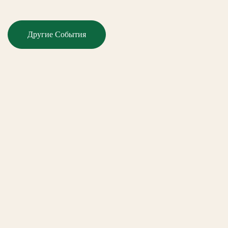
Другие События
Обратный звонок
+7 (4862) 20-12-22
г. Орёл, Кромское шоссе, д.4