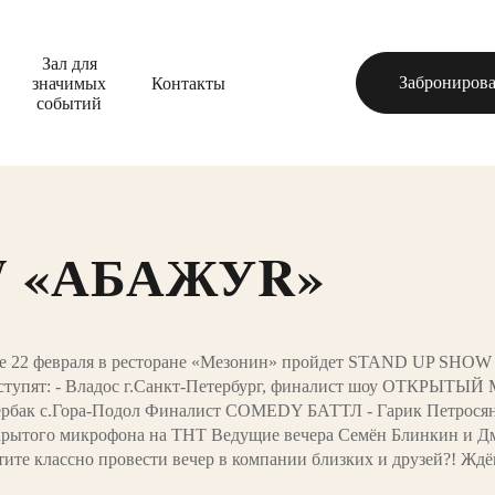
Зал для
значимых
Контакты
Забронирова
событий
W «АБАЖУR»
е 22 февраля в ресторане «Мезонин» пройдет STAND UP SHO
ступят: - Владос г.Санкт-Петербург, финалист шоу ОТКРЫТ
рбак с.Гора-Подол Финалист COMEDY БАТТЛ - Гарик Петросян 
крытого микрофона на ТНТ Ведущие вечера Семён Блинкин и Д
тите классно провести вечер в компании близких и друзей?! Ждё