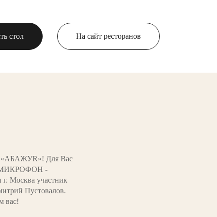
ть стол
На сайт ресторанов
W «АБАЖУR»! Для Вас
ЫЙ МИКРОФОН -
г. Москва участник
митрий Пустовалов.
м вас!