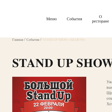
О
Меню
События
ресторане
Главная
События
STAND UP SHOW «АБАЖУR»
STAND UP SHO
Уж
вы
Ще
от
Хо